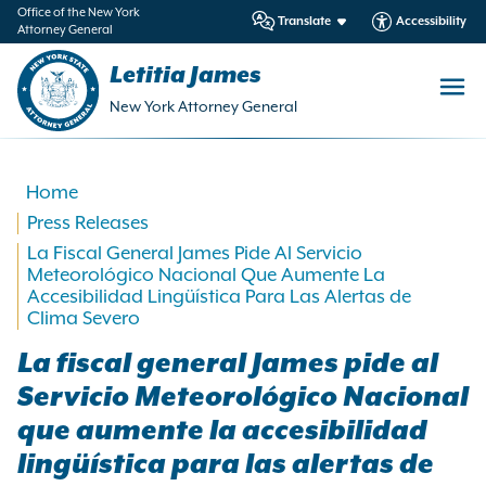
in
Office of the New York
Translate
Accessibility
Attorney General
ntent
Letitia James
New York Attorney General
Home
Press Releases
La Fiscal General James Pide Al Servicio
Meteorológico Nacional Que Aumente La
Accesibilidad Lingüística Para Las Alertas de
Clima Severo
La fiscal general James pide al
Servicio Meteorológico Nacional
que aumente la accesibilidad
lingüística para las alertas de