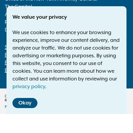
The Capitol
Albany NY 12224-0341
We value your privacy
Phone:
1-800-771-7755
Deaf or hard of hearing:
1-800-788-9898
We use cookies to enhance your browsing
experience, improve our content delivery, and
Statewide Offices
analyze our traffic. We do not use cookies for
Footer
Press Releases
advertising or marketing purposes. By using
File a Complaint
this website, you consent to our use of
Employment Opportunities
cookies. You can learn more about how we
collect and use information by reviewing our
privacy policy
.
Copyright © 2026 — Office of the New York Attorney General. All Rights
Reserved.
Okay
Privacy Policy
Disclaimer
Accessibility Policy
Policy
Menu
Translation Services